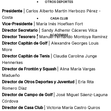
OTROS DEPORTES
Presidente
| Carlos Alberto Martín Herbozo Pérez -
Costa
CASA CLUB
Vice-Presidente
| María Inés Hoefken Fort
Director Secretario
| Sandy Adhemir Cáceres Vilca
ACADEMIAS
Director Tesorero
| Manuel Fernando Montoya Ramírez
Director Capitán de Golf
| Alexandre Georges Louis
More
Director Capitán de Tenis
| Claudia Carolina Junge
Hennerkes
Director de Frontón y Squash
| Alina María Vargas
Madueño
Director de Otros Deportes y Juventud
| Erla Rita
Romero Díaz
Director de Campo de Golf
| José Miguel Sáenz-Laguna
Córdova
Director de Casa Club
| Victoria María Castro Quiros