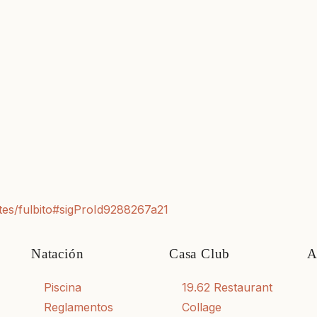
tes/fulbito#sigProId9288267a21
Natación
Casa Club
A
Piscina
19.62 Restaurant
Reglamentos
Collage