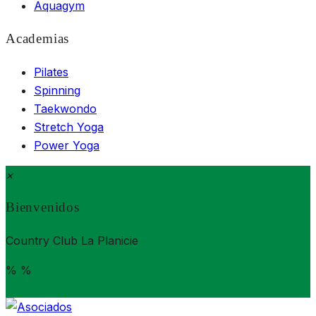
Aquagym
Academias
Pilates
Spinning
Taekwondo
Stretch Yoga
Power Yoga
×
Bienvenidos
Country Club La Planicie
%
%