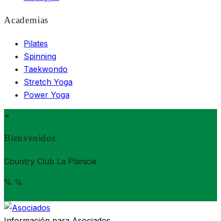
Academias
Pilates
Spinning
Taekwondo
Stretch Yoga
Power Yoga
×
Bienvenidos
Country Club La Planicie
%
%
Información para
Asociados