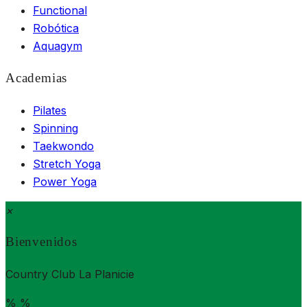
Functional
Robótica
Aquagym
Academias
Pilates
Spinning
Taekwondo
Stretch Yoga
Power Yoga
×
Bienvenidos
Country Club La Planicie
%
%