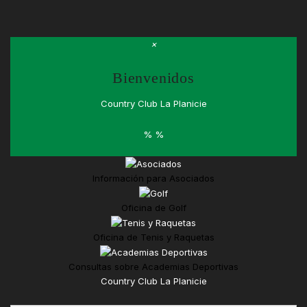
×
Bienvenidos
Country Club La Planicie
%
%
Información para
Asociados
Oficina de
Golf
Oficina de
Tenis y Raquetas
Consultas sobre
Academias Deportivas
Country Club La Planicie