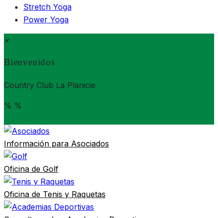
Stretch Yoga
Power Yoga
×
Bienvenidos
Country Club La Planicie
%
%
Información para
Asociados
Oficina de
Golf
Oficina de
Tenis y Raquetas