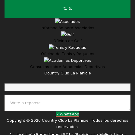
%
%
Información para
Asociados
Oficina de
Golf
Oficina de
Tenis y Raquetas
Consultas sobre
Academias Deportivas
Country Club La Planicie
×
WhatsApp
Copyright © 2026 Country Club La Planicie. Todos los derechos
reservados.
Av. José León Barandiarán 457 La Planicie - La Molina, Lima -