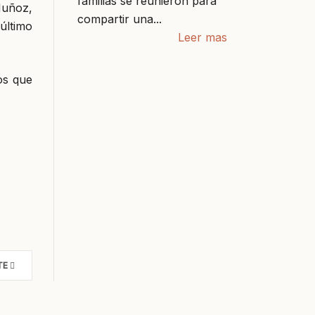
familias se reunieron para
Muñoz,
compartir una...
último
Leer mas
os que
TE