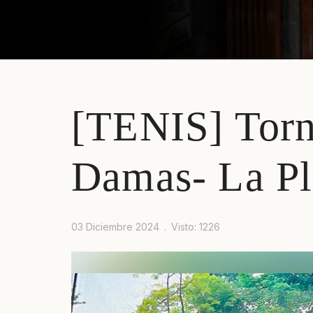
[TENIS] Torn
Prev
Next
Damas- La Pl
03 Diciembre 2024
Visto: 1226