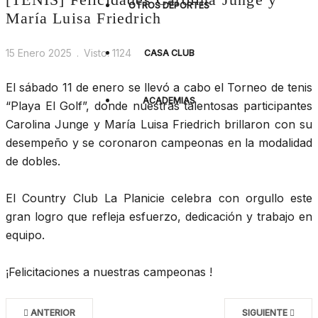
OTROS DEPORTES
María Luisa Friedrich
15 Enero 2025
Visto: 1124
CASA CLUB
El sábado 11 de enero se llevó a cabo el Torneo de tenis
ACADEMIAS
“Playa El Golf”, donde nuestras talentosas participantes
Carolina Junge y María Luisa Friedrich brillaron con su
desempeño y se coronaron campeonas en la modalidad
de dobles.
El Country Club La Planicie celebra con orgullo este
gran logro que refleja esfuerzo, dedicación y trabajo en
equipo.
¡Felicitaciones a nuestras campeonas !
ANTERIOR
SIGUIENTE