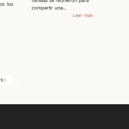
familias se reunieron para
os los
compartir una...
Leer mas
TE