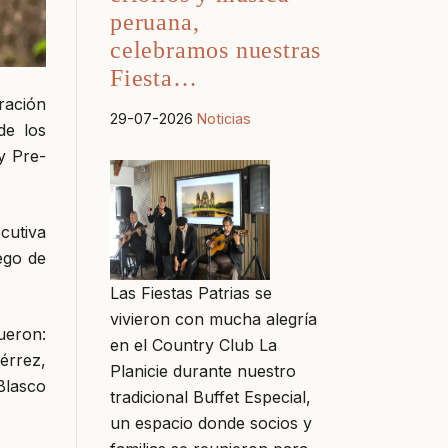
peruana,
celebramos nuestras
Fiesta…
eración
29-07-2026
Noticias
de los
 y Pre-
cutiva
ego de
Las Fiestas Patrias se
vivieron con mucha alegría
ueron:
en el Country Club La
érrez,
Planicie durante nuestro
Blasco
tradicional Buffet Especial,
un espacio donde socios y