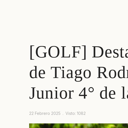
[GOLF] Desta
Prev
Next
de Tiago Rodr
Junior 4° de 
22 Febrero 2025
Visto: 1082