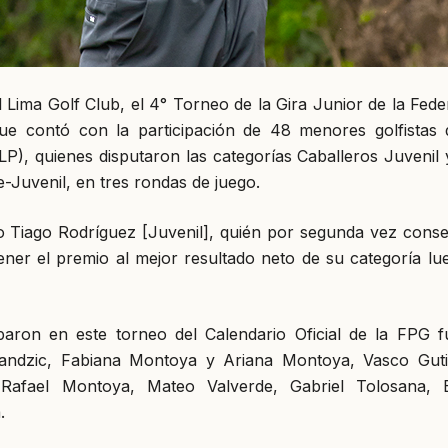
l Lima Golf Club, el 4° Torneo de la Gira Junior de la Fed
e contó con la participación de 48 menores golfistas 
CLP), quienes disputaron las categorías Caballeros Juvenil
-Juvenil, en tres rondas de juego.
io Tiago Rodríguez [Juvenil], quién por segunda vez conse
ener el premio al mejor resultado neto de su categoría lu
iparon en este torneo del Calendario Oficial de la FPG f
andzic, Fabiana Montoya y Ariana Montoya, Vasco Guti
afael Montoya, Mateo Valverde, Gabriel Tolosana, 
.