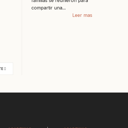
familias se reunieron para
compartir una...
Leer mas
TE