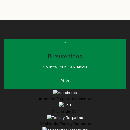
×
Bienvenidos
Country Club La Planicie
%
%
Información para
Asociados
Oficina de
Golf
Oficina de
Tenis y Raquetas