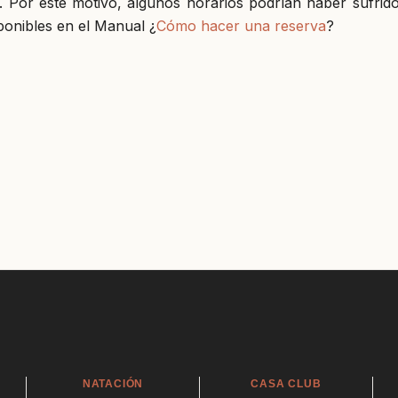
Por este motivo, algunos horarios podrían haber sufrido 
sponibles en el Manual ¿
Cómo hacer una reserva
?
NATACIÓN
CASA CLUB