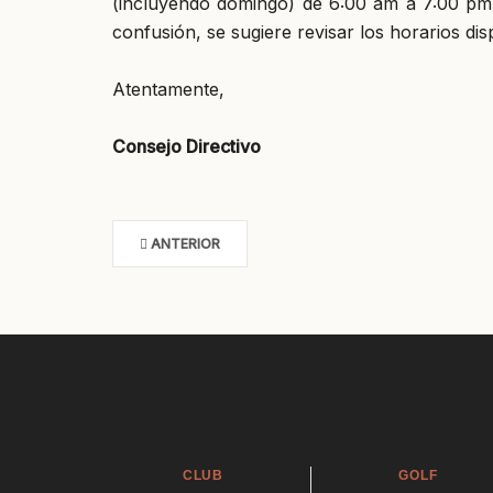
(incluyendo domingo) de 6:00 am a 7:00 pm. 
confusión, se sugiere revisar los horarios di
Atentamente,
Consejo Directivo
ANTERIOR
CLUB
GOLF