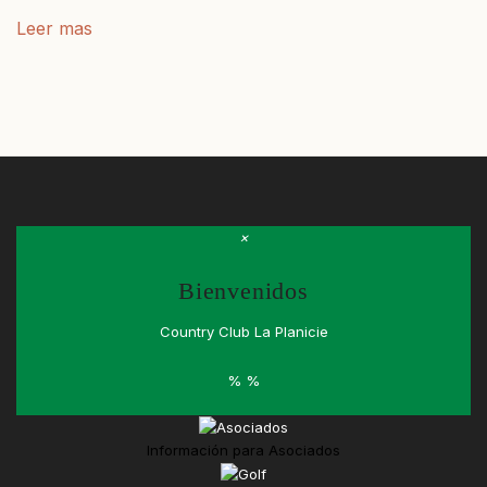
Leer mas
×
Bienvenidos
Country Club La Planicie
%
%
Información para
Asociados