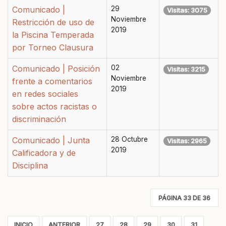
Comunicado |
29
Visitas: 3075
Noviembre
Restricción de uso de
2019
la Piscina Temperada
por Torneo Clausura
Comunicado | Posición
02
Visitas: 3215
Noviembre
frente a comentarios
2019
en redes sociales
sobre actos racistas o
discriminación
Comunicado | Junta
28 Octubre
Visitas: 2965
2019
Calificadora y de
Disciplina
PÁGINA 33 DE 36
INICIO
ANTERIOR
27
28
29
30
31